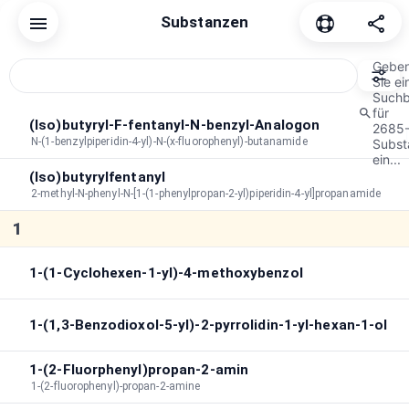
Substanzen
Zurücksetzen
Gemeinsam
Cannabinoid
Beruhigungsmit
Gebe
Sie ei
Suchb
für
Sortierreihenfolge
A→Z
Dauer
Nach Spitzenwert sortieren
(Iso)butyryl-F-fentanyl-N-benzyl-Analogon
2685
N-(1-benzylpiperidin-4-yl)-N-(x-fluorophenyl)-butanamide
Subst
Spitzendauer
:
∞
ein...
(Iso)butyrylfentanyl
Gesamtdauer
:
∞
2-methyl-N-phenyl-N-[1-(1-phenylpropan-2-yl)piperidin-4-yl]propanamide
Suche in Effekten
1
1-(1-Cyclohexen-1-yl)-4-methoxybenzol
1-(1,3-Benzodioxol-5-yl)-2-pyrrolidin-1-yl-hexan-1-ol
1-(2-Fluorphenyl)propan-2-amin
1-(2-fluorophenyl)-propan-2-amine