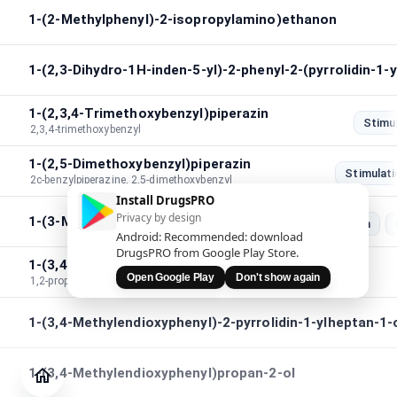
1-(2-Methylphenyl)-2-isopropylamino)ethanon
1-(2,3-Dihydro-1H-inden-5-yl)-2-phenyl-2-(pyrrolidin-1-
1-(2,3,4-Trimethoxybenzyl)piperazin
Stimu
2,3,4-trimethoxybenzyl
1-(2,5-Dimethoxybenzyl)piperazin
Stimulati
2c-benzylpiperazine, 2,5-dimethoxybenzyl
Install DrugsPRO
Privacy by design
1-(3-Methylbenzyl)piperazin
Stimulation
Android: Recommended: download
DrugsPRO from Google Play Store.
1-(3,4-Methylendioxy)phenyl-1,2-propandion
Open Google Play
Don't show again
1,2-propanedione,1-(3,4-methylenedioxy)phenyl
1-(3,4-Methylendioxyphenyl)-2-pyrrolidin-1-ylheptan-1-
Zeitschrift
Prüfen
1-(3,4-Methylendioxyphenyl)propan-2-ol