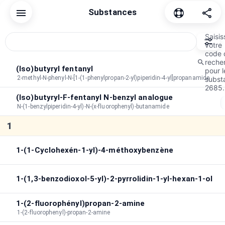
Substances
Réinitialiser
Commun
Cannabinoïdes
Dépresseur
di
Saisis
votre
code 
reche
Ordre de tri
A→Z
Durée
Par pic
(Iso)butyryl fentanyl
pour l
2-methyl-N-phenyl-N-[1-(1-phenylpropan-2-yl)piperidin-4-yl]propanamide
subst
Durée maximale
:
∞
2685.
(Iso)butyryl-F-fentanyl N-benzyl analogue
Durée totale
:
∞
N-(1-benzylpiperidin-4-yl)-N-(x-fluorophenyl)-butanamide
Recherche dans les effets
1
1-(1-Cyclohexén-1-yl)-4-méthoxybenzène
1-(1,3-benzodioxol-5-yl)-2-pyrrolidin-1-yl-hexan-1-ol
1-(2-fluorophényl)propan-2-amine
1-(2-fluorophenyl)-propan-2-amine