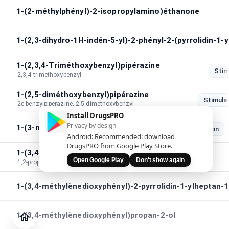
1-(2-méthylphényl)-2-isopropylamino)éthanone
1-(2,3-dihydro-1H-indén-5-yl)-2-phényl-2-(pyrrolidin-1-
1-(2,3,4-Triméthoxybenzyl)pipérazine
Stim
2,3,4-trimethoxybenzyl
1-(2,5-diméthoxybenzyl)pipérazine
Stimula
2c-benzylpiperazine, 2,5-dimethoxybenzyl
Install DrugsPRO
Privacy by design
1-(3-méthylbenzyl)pipérazine
Stimulation
Android: Recommended: download
DrugsPRO from Google Play Store.
1-(3,4-méthylènedioxy)phényl-1,2-propanedione
Open Google Play
Don't show again
1,2-propanedione,1-(3,4-methylenedioxy)phenyl
1-(3,4-méthylènedioxyphényl)-2-pyrrolidin-1-ylheptan-
Journal
Vérifier
1-(3,4-méthylènedioxyphényl)propan-2-ol