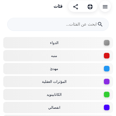
فئات
الدواء
منبه
مهدئ
المؤثرات العقلية
الكانابينويد
انفصالي