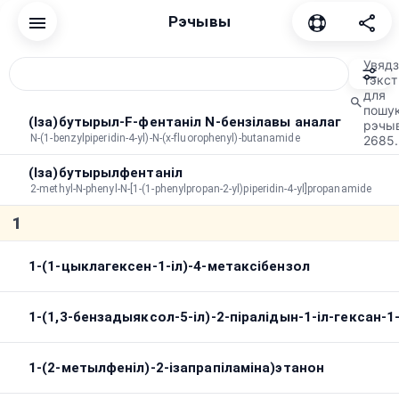
Рэчывы
Скінуць
Звычайны
Канабіноід
Дэпрэсант
Дысацы
Увядз
тэкст
для
Парадак
пошу
A→Z
Працягласць
Па кіпераванню по пік
сартавання
(Іза)бутырыл-F-фентаніл N-бензілавы аналаг
рэчы
N-(1-benzylpiperidin-4-yl)-N-(x-fluorophenyl)-butanamide
2685.
Пікавая працягласць
:
∞
(Іза)бутырылфентаніл
Агульная працягласць
:
∞
2-methyl-N-phenyl-N-[1-(1-phenylpropan-2-yl)piperidin-4-yl]propanamide
Пошук па эфектах
1
1-(1-цыклагексен-1-іл)-4-метаксібензол
1-(1,3-бензадыяксол-5-іл)-2-піралідын-1-іл-гексан-1
1-(2-метылфеніл)-2-ізапрапіламіна)этанон