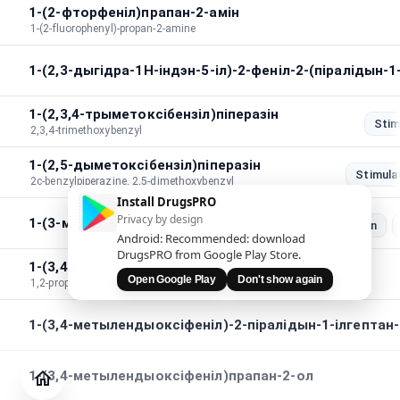
1-(2-фторфеніл)прапан-2-амін
1-(2-fluorophenyl)-propan-2-amine
1-(2,3-дыгідра-1H-індэн-5-іл)-2-феніл-2-(піралідын-1
1-(2,3,4-трыметоксібензіл)піперазін
Stim
2,3,4-trimethoxybenzyl
1-(2,5-дыметоксібензіл)піперазін
Stimula
2c-benzylpiperazine, 2,5-dimethoxybenzyl
Install DrugsPRO
Privacy by design
1-(3-метылбензіл)піперазін
Stimulation
Android: Recommended: download
DrugsPRO from Google Play Store.
1-(3,4-метылендыоксі)феніл-1,2-прапандыён
Open Google Play
Don't show again
1,2-propanedione,1-(3,4-methylenedioxy)phenyl
1-(3,4-метылендыоксіфеніл)-2-піралідын-1-ілгептан
Часопіс
Праверыць
1-(3,4-метылендыоксіфеніл)прапан-2-ол