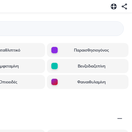
ταθλιπτικό
Παραισθησιογόνος
μφεταμίνη
Βενζοδιαζεπίνη
Οπιοειδές
Φαιναιθυλαμίνη
−