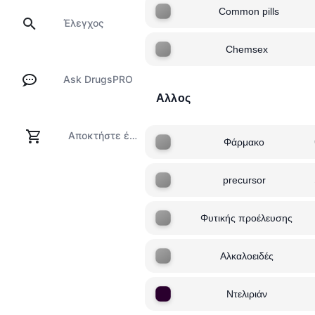
Common pills
Έλεγχος
Chemsex
Ask DrugsPRO
Αλλος
Αποκτήστε ένα κιτ δοκιμών
Φάρμακο
precursor
Φυτικής προέλευσης
Αλκαλοειδές
Ντελιριάν