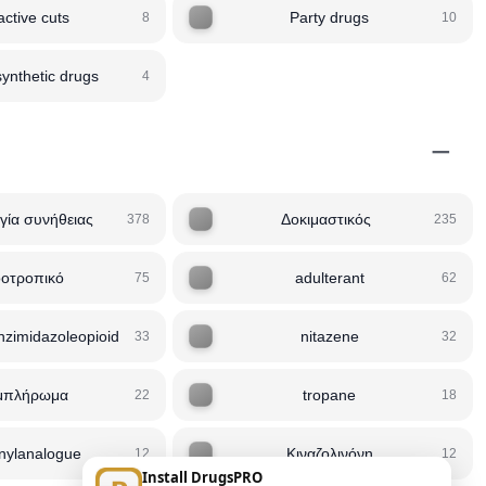
active cuts
Party drugs
8
10
ynthetic drugs
4
−
γία συνήθειας
Δοκιμαστικός
378
235
οτροπικό
adulterant
75
62
zimidazoleopioid
nitazene
33
32
μπλήρωμα
tropane
22
18
anylanalogue
Κιναζολινόνη
12
12
Install DrugsPRO