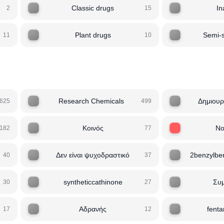
Classic drugs
In
2
15
Plant drugs
Semi-s
11
10
Research Chemicals
Δημιουρ
625
499
Κοινός
Νο
182
77
Δεν είναι ψυχοδραστικό
2benzylben
40
37
syntheticcathinone
Συ
30
27
Αδρανής
fent
17
12