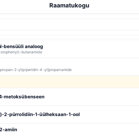
Raamatukogu
inoid
Depressant
Dissotsiatiivne
Ravim
Psühhedee
Tippkestus
:
∞
Kogu
Tipphetke järgi
 N-bensüüli analoog
luorophenyl)-butanamide
propan-2-yl)piperidin-4-yl]propanamide
)-4-metoksübenseen
)-2-pürrolidiin-1-üülheksaan-1-ool
2-amiin
e