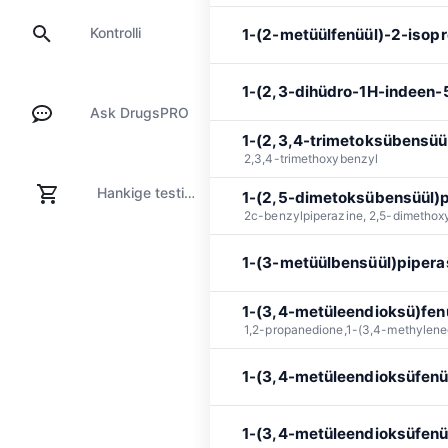
Kontrolli
1-(2-metüülfenüül)-2-isop
1-(2,3-dihüdro-1H-indeen-5
Ask DrugsPRO
1-(2,3,4-trimetoksübensüül
2,3,4-trimethoxybenzyl
Hankige testikomplekt
1-(2,5-dimetoksübensüül)p
2c-benzylpiperazine, 2,5-dimethox
1-(3-metüülbensüül)pipera
1-(3,4-metüleendioksü)fen
1,2-propanedione,1-(3,4-methylene
1-(3,4-metüleendioksüfenüü
1-(3,4-metüleendioksüfenü