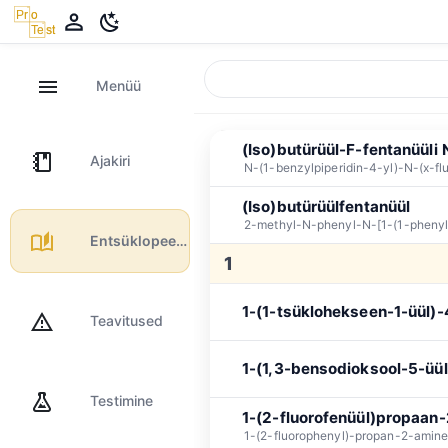
Lähtesta
Üldine
Kannab
Menüü
Sorteerimisjärjestus
A→Z
Kestus
(Iso)butürüül-F-fentanüüli
Ajakiri
N-(1-benzylpiperidin-4-yl)-N-(x-f
(Iso)butürüülfentanüül
2-methyl-N-phenyl-N-[1-(1-phenyl
Entsüklopeedia
1
1-(1-tsüklohekseen-1-üül
Teavitused
1-(1,3-bensodioksool-5-üül
Testimine
1-(2-fluorofenüül)propaan-
1-(2-fluorophenyl)-propan-2-amin