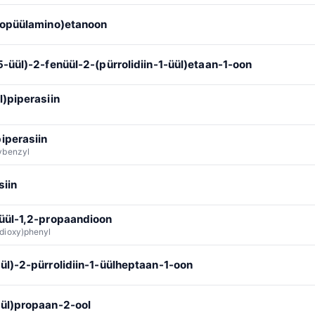
ropüülamino)etanoon
-üül)-2-fenüül-2-(pürrolidiin-1-üül)etaan-1-oon
)piperasiin
iperasiin
ybenzyl
siin
üül-1,2-propaandioon
dioxy)phenyl
l)-2-pürrolidiin-1-üülheptaan-1-oon
ül)propaan-2-ool