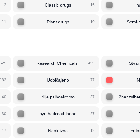
Classic drugs
In
2
15
Plant drugs
Semi-s
11
10
Research Chemicals
Stvar
625
499
Uobičajeno
N
182
77
Nije psihoaktivno
2benzylben
40
37
syntheticcathinone
30
27
Neaktivno
fent
17
12