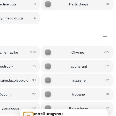
active cuts
Party drugs
8
10
ynthetic drugs
4
−
anje navike
Okvirno
378
235
ootropik
adulterant
75
62
zimidazoleopioid
nitazene
33
32
Dopuniti
tropane
22
18
anylanalogue
Kinazolinon
12
12
Install DrugsPRO