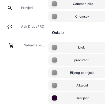
Common pills
Provjeri
Chemsex
Ask DrugsPRO
Ostalo
Nabavite komplet za testiranje
Lijek
precursor
Biljnog podrijetla
Alkaloid
Delirijant