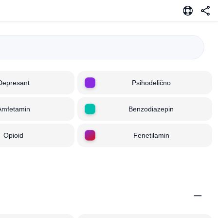
Depresant
Psihodelično
Amfetamin
Benzodiazepin
Opioid
Fenetilamin
−