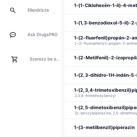
1-(1-Ciklohexén-1-il)-4-me
Ellenőrizze
1-(1,3-benzodioxol-5-il)-2-p
Ask DrugsPRO
1-(2-fluorfenil)propán-2-a
1-(2-fluorophenyl)-propan-2-amin
1-(2-Metilfenil)-2-izoprop
Szerezz be egy tesztkészletet
1-(2,3-dihidro-1H-indén-5-il
1-(2,3,4-trimetoxibenzil)pi
2,3,4-trimethoxybenzyl
1-(2,5-dimetoxibenzil)pipe
2c-benzylpiperazine, 2,5-dimethox
1-(3-metilbenzil)piperazin