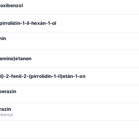
toxibenzol
irrolidin-1-il-hexán-1-ol
min
e
ilamino)etanon
)-2-fenil-2-(pirrolidin-1-il)etán-1-on
perazin
razin
ybenzyl