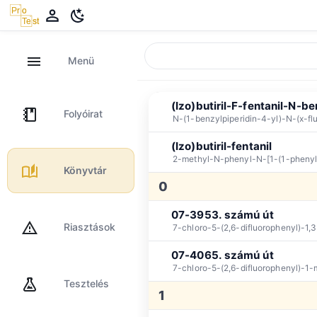
Visszaállítás
Közös
Kan
Menü
Rendezési sorrend
A→Z
Időtartam
(Izo)butiril-F-fentanil-N-be
Folyóirat
N-(1-benzylpiperidin-4-yl)-N-(x-f
(Izo)butiril-fentanil
2-methyl-N-phenyl-N-[1-(1-phenyl
Könyvtár
0
07-3953. számú út
Riasztások
7-chloro-5-(2,6-difluorophenyl)-1
07-4065. számú út
7-chloro-5-(2,6-difluorophenyl)-1
Tesztelés
1