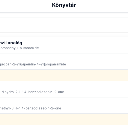
Könyvtár
nabinoid
Depresszáns
Disszociatív
Gyógyszer
Psz
Csúcsidőtartam
:
∞
Teljes
Csúcs szerint
nzil analóg
luorophenyl)-butanamide
propan-2-yl)piperidin-4-yl]propanamide
,3-dihydro-2H-1,4-benzodiazepin-2-one
-methyl-3 H-1,4-benzodiazepin-2-one