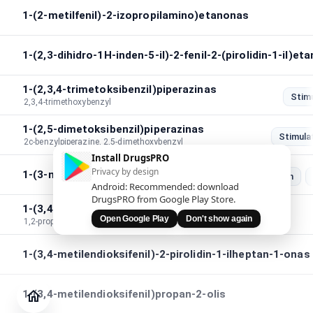
1-(2-metilfenil)-2-izopropilamino)etanonas
1-(2,3-dihidro-1H-inden-5-il)-2-fenil-2-(pirolidin-1-il)et
1-(2,3,4-trimetoksibenzil)piperazinas
Stim
2,3,4-trimethoxybenzyl
1-(2,5-dimetoksibenzil)piperazinas
Stimula
2c-benzylpiperazine, 2,5-dimethoxybenzyl
Install DrugsPRO
Privacy by design
1-(3-metilbenzil)piperazinas
Stimulation
Android: Recommended: download
DrugsPRO from Google Play Store.
1-(3,4-metilendioksi)fenil-1,2-propandionas
Open Google Play
Don't show again
1,2-propanedione,1-(3,4-methylenedioxy)phenyl
1-(3,4-metilendioksifenil)-2-pirolidin-1-ilheptan-1-onas
Žurnalas
Patikrinti
1-(3,4-metilendioksifenil)propan-2-olis