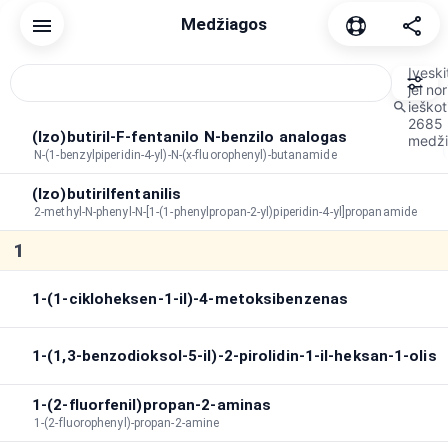
Medžiagos
Atstatyti
Dažnas
Kanabinoidas
Depresantas
Disociac
Įveski
jei nor
ieškot
2685
Rūšiavimo tvarka
A→Z
Trukmė
Pagal aukščiausią rodiklį
(Izo)butiril-F-fentanilo N-benzilo analogas
medži
N-(1-benzylpiperidin-4-yl)-N-(x-fluorophenyl)-butanamide
Didžiausia trukmė
:
∞
(Izo)butirilfentanilis
Bendra trukmė
:
∞
2-methyl-N-phenyl-N-[1-(1-phenylpropan-2-yl)piperidin-4-yl]propanamide
Ieškoti efektuose
1
1-(1-cikloheksen-1-il)-4-metoksibenzenas
1-(1,3-benzodioksol-5-il)-2-pirolidin-1-il-heksan-1-olis
1-(2-fluorfenil)propan-2-aminas
1-(2-fluorophenyl)-propan-2-amine