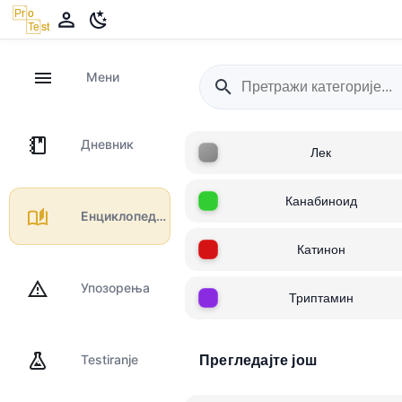
Мени
Дневник
Лек
Канабиноид
Енциклопедија
Катинон
Упозорења
Триптамин
Testiranje
Прегледајте још