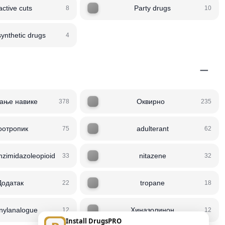
active cuts
Party drugs
8
10
ynthetic drugs
4
−
ање навике
Оквирно
378
235
оотропик
adulterant
75
62
zimidazoleopioid
nitazene
33
32
Додатак
tropane
22
18
anylanalogue
Хиназолинон
12
12
Install DrugsPRO