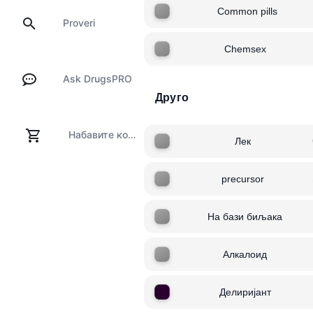
Common pills
Proveri
Chemsex
Ask DrugsPRO
Друго
Набавите комплет за тестирање
Лек
precursor
На бази биљака
Алкалоид
Делиријант