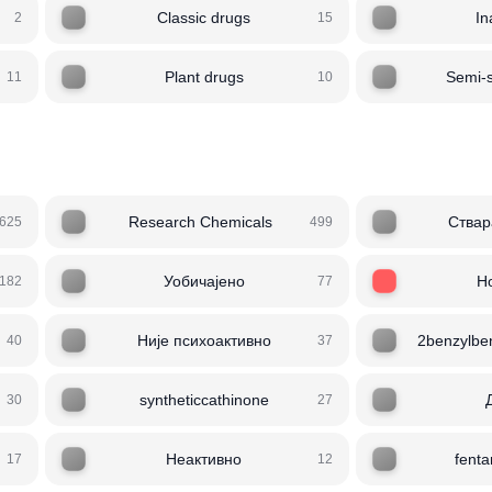
Classic drugs
In
2
15
Plant drugs
Semi-s
11
10
Research Chemicals
Ствар
625
499
Уобичајено
Н
182
77
Није психоактивно
2benzylben
40
37
syntheticcathinone
30
27
Неактивно
fent
17
12