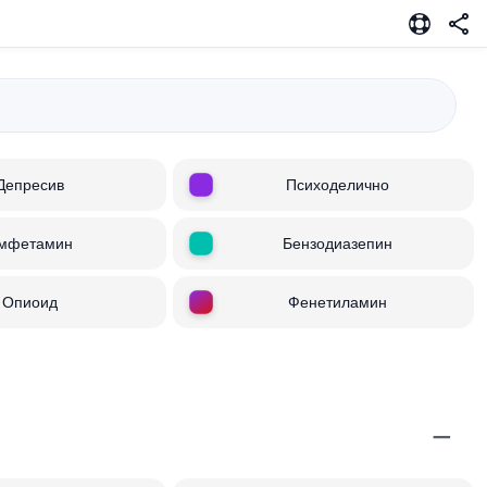
Депресив
Психоделично
мфетамин
Бензодиазепин
Опиоид
Фенетиламин
−