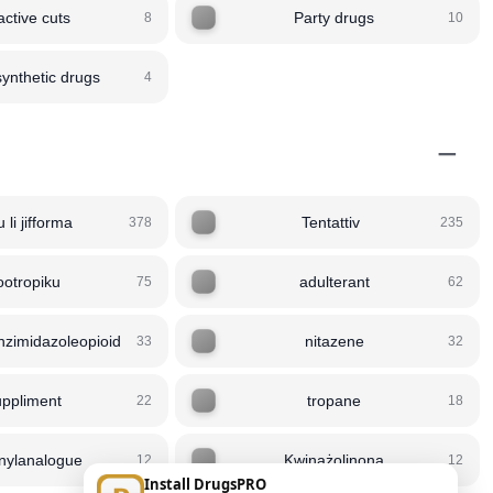
active cuts
Party drugs
8
10
ynthetic drugs
4
−
u li jifforma
Tentattiv
378
235
otropiku
adulterant
75
62
zimidazoleopioid
nitazene
33
32
ppliment
tropane
22
18
anylanalogue
Kwinażolinona
12
12
Install DrugsPRO