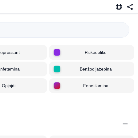
epressant
Psikedeliku
nfetamina
Benżodijażepina
Opjojdi
Fenetilamina
−