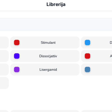
Librerija
Stimulant
D
Dissoċjattiv
A
Lisergamid