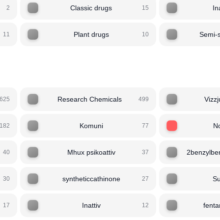
Classic drugs
In
2
15
Plant drugs
Semi-s
11
10
Research Chemicals
Vizzj
625
499
Komuni
No
182
77
Mhux psikoattiv
2benzylben
40
37
syntheticcathinone
Su
30
27
Inattiv
fent
17
12