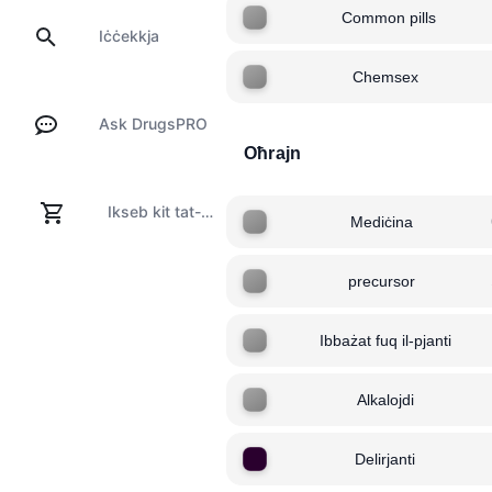
Common pills
Iċċekkja
Chemsex
Ask DrugsPRO
Oħrajn
Ikseb kit tat-test
Mediċina
precursor
Ibbażat fuq il-pjanti
Alkalojdi
Delirjanti