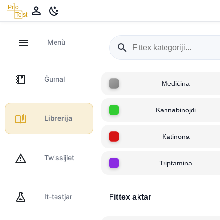
Menù
Ġurnal
Mediċina
Kannabinojdi
Librerija
Katinona
Twissijiet
Triptamina
It-testjar
Fittex aktar